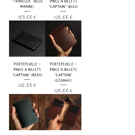
“TRAVELER” (BLEU
PINCE À BILLETS
MARINE)
"CAPTAIN" (BLEU)
Prix
Prix
105,00 €
120,00 €
PORTEFEUILLE -
PORTEFEUILLE -
PINCE À BILLETS
PINCE À BILLETS
"CAPTAIN" (NERO)
"CAPTAIN"
(COGNAC)
Prix
120,00 €
Prix
120,00 €