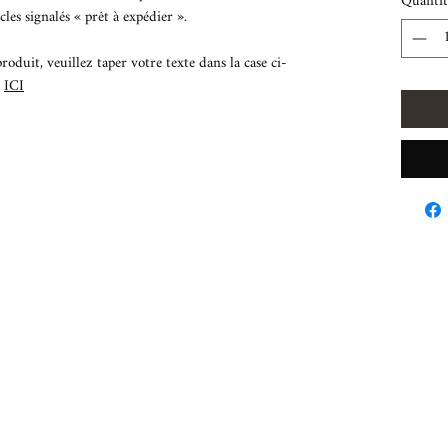
Quantit
cles signalés « prêt à expédier ».
oduit, veuillez taper votre texte dans la case ci-
t
ICI