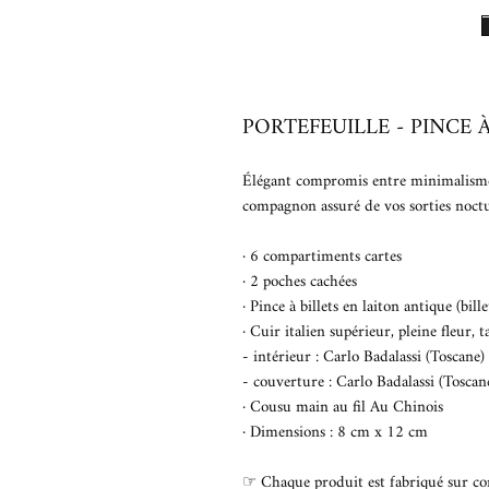
PORTEFEUILLE - PINCE À
Élégant compromis entre minimalisme e
compagnon assuré de vos sorties noct
· 6 compartiments cartes
· 2 poches cachées
· Pince à billets en laiton antique (bi
· Cuir italien supérieur, pleine fleur, 
- intérieur : Carlo Badalassi (Toscane)
- couverture : Carlo Badalassi (Toscan
· Cousu main au fil Au Chinois
· Dimensions : 8 cm x 12 cm
☞ Chaque produit est fabriqué sur c