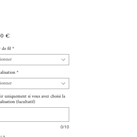
Prix
00 €
 de fil
*
tionner
alisation
*
tionner
ir uniquement si vous avez choisi la
lisation (facultatif)
0/10