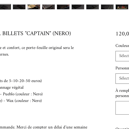
 BILLETS "CAPTAIN" (NERO)
120,
Couleur
t confort, ce porte-feuille original sera le
urnes.
Sélec
Personn
Sélec
llets de 5-10-20-50 euros)
tannage végétal
À rempl
 - Pueblo (couleur : Nero)
personna
e) - Wax (couleur : Nero)
ommande. Merci de compter un délai d’une semaine