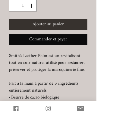
Ajouter au panier
Commander et payer
Smith's Leather Balm est un revitalisant
tout en
cuir
naturel
utilisé pour restaurer,
préserver et protéger la maroquinerie fine.
Fait à la main à partir de 3 ingrédients
entièrement naturels:
· Beurre de cacao biologique
· Cire d'abeille biologique
· Huile d'amande douce pure
1 oz (~ 30 ml)